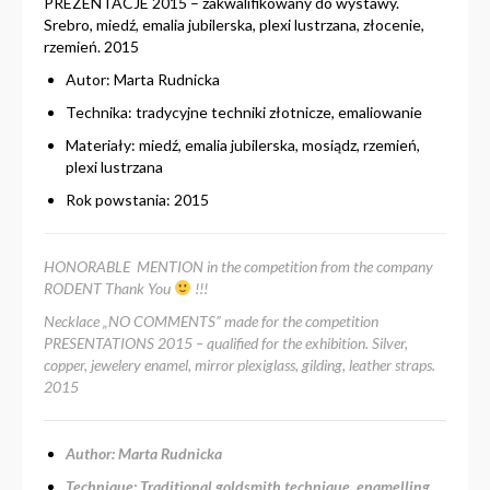
PREZENTACJE 2015 – zakwalifikowany do wystawy.
Srebro, miedź, emalia jubilerska, plexi lustrzana, złocenie,
rzemień. 2015
Autor: Marta Rudnicka
Technika: tradycyjne techniki złotnicze, emaliowanie
Materiały: miedź, emalia jubilerska, mosiądz, rzemień,
plexi lustrzana
Rok powstania: 2015
HONORABLE MENTION
in the competition
from the company
RODENT
Thank You
!!!
Necklace „NO COMMENTS” made for the competition
PRESENTATIONS 2015 – qualified for the exhibition.
Silver,
copper, jewelery enamel, mirror plexiglass, gilding, leather straps.
2015
Author: Marta Rudnicka
Technique: Traditional goldsmith technique, enamelling,